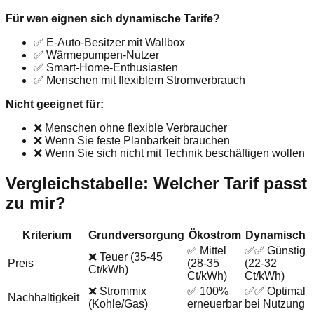
Für wen eignen sich dynamische Tarife?
✅ E-Auto-Besitzer mit Wallbox
✅ Wärmepumpen-Nutzer
✅ Smart-Home-Enthusiasten
✅ Menschen mit flexiblem Stromverbrauch
Nicht geeignet für:
❌ Menschen ohne flexible Verbraucher
❌ Wenn Sie feste Planbarkeit brauchen
❌ Wenn Sie sich nicht mit Technik beschäftigen wollen
Vergleichstabelle: Welcher Tarif passt
zu mir?
Kriterium
Grundversorgung
Ökostrom
Dynamisch
✅ Mittel
✅✅ Günstig
❌ Teuer (35-45
Preis
(28-35
(22-32
Ct/kWh)
Ct/kWh)
Ct/kWh)
❌ Strommix
✅ 100%
✅✅ Optimal
Nachhaltigkeit
(Kohle/Gas)
erneuerbar
bei Nutzung