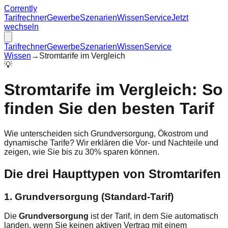
Corrently
Tarifrechner
Gewerbe
Szenarien
Wissen
Service
Jetzt
wechseln
Tarifrechner
Gewerbe
Szenarien
Wissen
Service
Wissen
→
Stromtarife im Vergleich
💡
Stromtarife im Vergleich: So
finden Sie den besten Tarif
Wie unterscheiden sich Grundversorgung, Ökostrom und
dynamische Tarife? Wir erklären die Vor- und Nachteile und
zeigen, wie Sie bis zu 30% sparen können.
Die drei Haupttypen von Stromtarifen
1. Grundversorgung (Standard-Tarif)
Die
Grundversorgung
ist der Tarif, in dem Sie automatisch
landen, wenn Sie keinen aktiven Vertrag mit einem