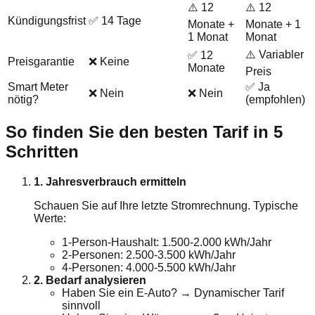
⚠️ 12
⚠️ 12
Kündigungsfrist
✅ 14 Tage
Monate +
Monate + 1
1 Monat
Monat
⚠️ Variabler
✅ 12
Preisgarantie
❌ Keine
Monate
Preis
Smart Meter
✅ Ja
❌ Nein
❌ Nein
nötig?
(empfohlen)
So finden Sie den besten Tarif in 5
Schritten
1. Jahresverbrauch ermitteln
Schauen Sie auf Ihre letzte Stromrechnung. Typische
Werte:
1-Person-Haushalt: 1.500-2.000 kWh/Jahr
2-Personen: 2.500-3.500 kWh/Jahr
4-Personen: 4.000-5.500 kWh/Jahr
2. Bedarf analysieren
Haben Sie ein E-Auto? → Dynamischer Tarif
sinnvoll