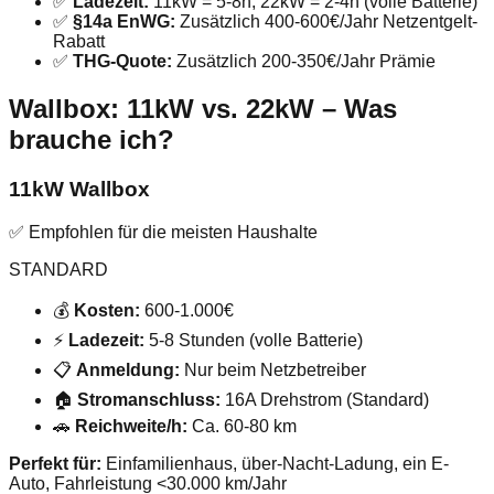
✅
Ladezeit:
11kW = 5-8h, 22kW = 2-4h (volle Batterie)
✅
§14a EnWG:
Zusätzlich 400-600€/Jahr Netzentgelt-
Rabatt
✅
THG-Quote:
Zusätzlich 200-350€/Jahr Prämie
Wallbox: 11kW vs. 22kW – Was
brauche ich?
11kW Wallbox
✅ Empfohlen für die meisten Haushalte
STANDARD
💰
Kosten:
600-1.000€
⚡
Ladezeit:
5-8 Stunden (volle Batterie)
📋
Anmeldung:
Nur beim Netzbetreiber
🏠
Stromanschluss:
16A Drehstrom (Standard)
🚗
Reichweite/h:
Ca. 60-80 km
Perfekt für:
Einfamilienhaus, über-Nacht-Ladung, ein E-
Auto, Fahrleistung <30.000 km/Jahr