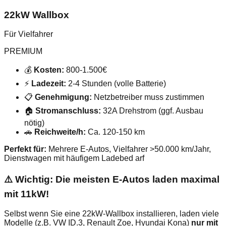
22kW Wallbox
Für Vielfahrer
PREMIUM
💰
Kosten:
800-1.500€
⚡
Ladezeit:
2-4 Stunden (volle Batterie)
📋
Genehmigung:
Netzbetreiber muss zustimmen
🏠
Stromanschluss:
32A Drehstrom (ggf. Ausbau
nötig)
🚗
Reichweite/h:
Ca. 120-150 km
Perfekt für:
Mehrere E-Autos, Vielfahrer >50.000 km/Jahr,
Dienstwagen mit häufigem Ladebed arf
⚠️ Wichtig: Die meisten E-Autos laden maximal
mit 11kW!
Selbst wenn Sie eine 22kW-Wallbox installieren, laden viele
Modelle (z.B. VW ID.3, Renault Zoe, Hyundai Kona)
nur mit