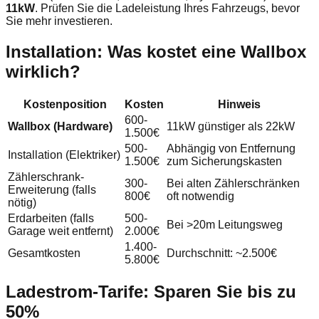
11kW
. Prüfen Sie die Ladeleistung Ihres Fahrzeugs, bevor
Sie mehr investieren.
Installation: Was kostet eine Wallbox
wirklich?
Kostenposition
Kosten
Hinweis
600-
Wallbox (Hardware)
11kW günstiger als 22kW
1.500€
500-
Abhängig von Entfernung
Installation (Elektriker)
1.500€
zum Sicherungskasten
Zählerschrank-
300-
Bei alten Zählerschränken
Erweiterung (falls
800€
oft notwendig
nötig)
Erdarbeiten (falls
500-
Bei >20m Leitungsweg
Garage weit entfernt)
2.000€
1.400-
Gesamtkosten
Durchschnitt: ~2.500€
5.800€
Ladestrom-Tarife: Sparen Sie bis zu
50%