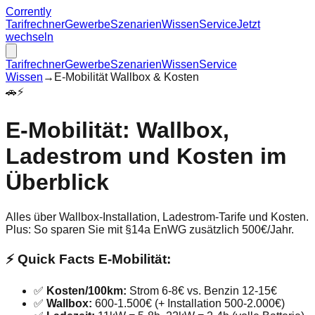
Corrently
Tarifrechner
Gewerbe
Szenarien
Wissen
Service
Jetzt
wechseln
Tarifrechner
Gewerbe
Szenarien
Wissen
Service
Wissen
→
E-Mobilität Wallbox & Kosten
🚗⚡
E-Mobilität: Wallbox,
Ladestrom und Kosten im
Überblick
Alles über Wallbox-Installation, Ladestrom-Tarife und Kosten.
Plus: So sparen Sie mit §14a EnWG zusätzlich 500€/Jahr.
⚡ Quick Facts E-Mobilität:
✅
Kosten/100km:
Strom 6-8€ vs. Benzin 12-15€
✅
Wallbox:
600-1.500€ (+ Installation 500-2.000€)