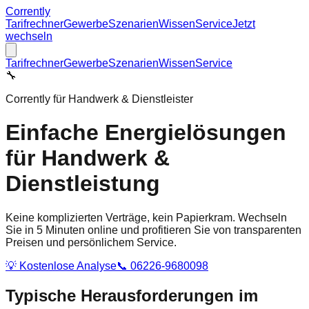
Corrently
Tarifrechner
Gewerbe
Szenarien
Wissen
Service
Jetzt
wechseln
Tarifrechner
Gewerbe
Szenarien
Wissen
Service
🔧
Corrently für Handwerk & Dienstleister
Einfache Energielösungen
für Handwerk &
Dienstleistung
Keine komplizierten Verträge, kein Papierkram. Wechseln
Sie in 5 Minuten online und profitieren Sie von transparenten
Preisen und persönlichem Service.
💡 Kostenlose Analyse
📞 06226-9680098
Typische Herausforderungen im